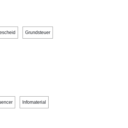
escheid
Grundsteuer
luencer
Infomaterial