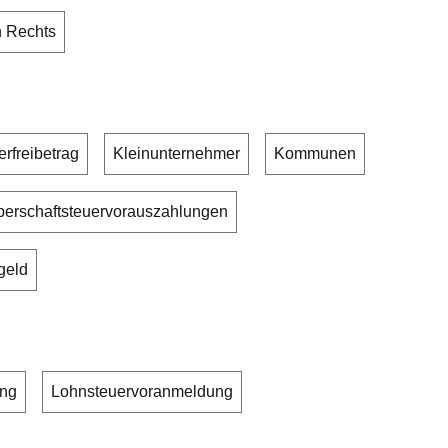
n Rechts
erfreibetrag
Kleinunternehmer
Kommunen
perschaftsteuervorauszahlungen
geld
ung
Lohnsteuervoranmeldung