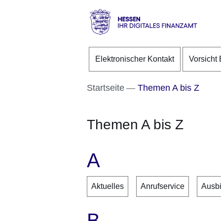
Direkt zum Kopf der S
Direkt zum Inhalt
Direkt zum Fuß der Se
Hessen
-
Elektronischer Kontakt
Vorsicht 
Ihr
digitales
Finanzamt
Startseite
Themen A bis Z
Themen A bis Z
A
Aktuelles
Anrufservice
Ausb
B