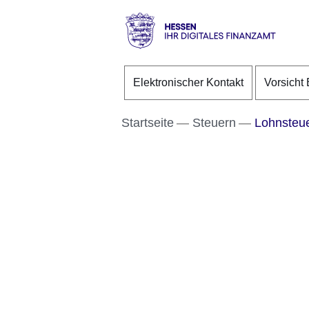
Direkt zum Kopf der S
Direkt zum Inhalt
Direkt zum Fuß der Se
Hessen
-
Elektronischer Kontakt
Vorsicht 
Ihr
digitales
Finanzamt
Startseite
Steuern
Lohnsteue