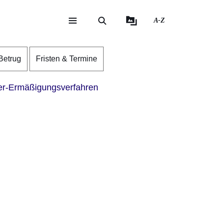
A-Z
eite
ite
Betrug
Fristen & Termine
r-Ermäßigungsverfahren