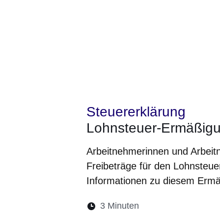
Steuererklärung
Lohnsteuer-Ermäßigu
Arbeitnehmerinnen und Arbei
Freibeträge für den Lohnsteue
Informationen zu diesem Ermäß
Lesedauer:
3 Minuten
Öffnet sich in eine
Öffnet sich in 
Öffnet sic
Öffnet
Ö