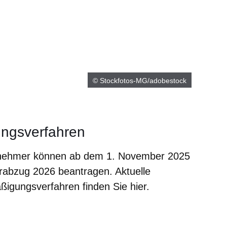
© Stockfotos-MG/adobestock
ngsverfahren
tnehmer können ab dem 1. November 2025
rabzug 2026 beantragen. Aktuelle
igungsverfahren finden Sie hier.
m neuen Fenster
einem neuen Fenster
h in einem neuen Fenster
 sich in einem neuen Fenster
ffnet sich in einem neuen Fenster