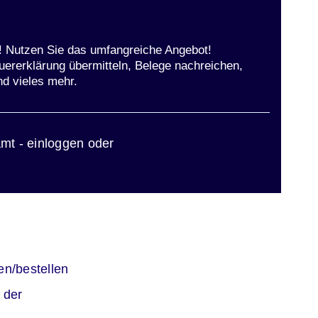
t! Nutzen Sie das umfangreiche Angebot!
uererklärung übermitteln, Belege nachreichen,
nd vieles mehr.
ster
mt - einloggen oder
er
en/bestellen
er
 der