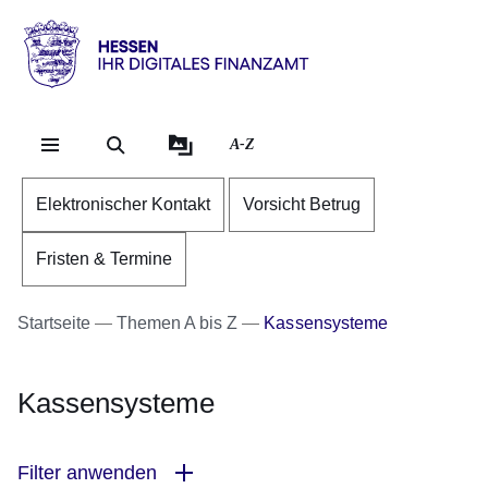
Direkt zum Kopf der Se
Direkt zum Inhalt
Direkt zum Fuß der Sei
Hessen
-
Ihr
A-Z
digitales
Finanzamt
Elektronischer Kontakt
Vorsicht Betrug
Fristen & Termine
Startseite
Themen A bis Z
Kassensysteme
Kassensysteme
Filter anwenden