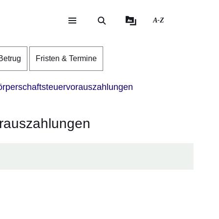
A-Z
eite
ite
Betrug
Fristen & Termine
rperschaftsteuervorauszahlungen
orauszahlungen