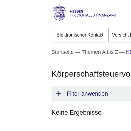
Direkt zum Kopf der S
Direkt zum Inhalt
Direkt zum Fuß der Se
Hessen
-
Elektronischer Kontakt
Vorsicht 
Ihr
digitales
Finanzamt
Startseite
Themen A bis Z
Kö
Körperschaftsteuerv
Filter anwenden
Keine Ergebnisse
:Keine