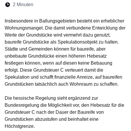
Lesedauer:
2 Minuten
Öffnet sich in einem neuen Fenster
Öffnet sich in einem neuen Fenster
Öffnet sich in einem neuen Fenste
Öffnet sich in einem neuen Fe
Öffnet sich in einem neu
Insbesondere in Ballungsgebieten besteht ein erheblicher
Wohnungsmangel. Die damit verbundene Entwicklung der
Werte der Grundstücke wird vermehrt dazu genutzt,
baureife Grundstücke als Spekulationsobjekt zu halten.
Städte und Gemeinden können für baureife, aber
unbebaute Grundstücke einen höheren Hebesatz
festlegen können, wenn auf diesen keine Bebauung
erfolgt. Diese Grundsteuer C verteuert damit die
Spekulation und schafft finanzielle Anreize, auf baureifen
Grundstücken tatsächlich auch Wohnraum zu schaffen.
Die hessische Regelung sieht ergänzend zur
Bundesregelung die Möglichkeit vor, den Hebesatz für die
Grundsteuer C nach der Dauer der Baureife von
Grundstücken abzustufen und beinhaltet eine
Höchstgrenze.