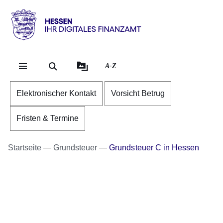
Direkt zum Kopf der Se
Direkt zum Inhalt
Direkt zum Fuß der Sei
Hessen
-
Ihr
A-Z
digitales
Finanzamt
Elektronischer Kontakt
Vorsicht Betrug
Fristen & Termine
Startseite
Grundsteuer
Grundsteuer C in Hessen