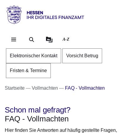
Direkt zum Kopf der Se
Direkt zum Inhalt
Direkt zum Fuß der Sei
Hessen
-
Ihr
A-Z
digitales
Finanzamt
Elektronischer Kontakt
Vorsicht Betrug
Fristen & Termine
Startseite
Vollmachten
FAQ - Vollmachten
Schon mal gefragt?
FAQ - Vollmachten
Hier finden Sie Antworten auf häufig gestellte Fragen,