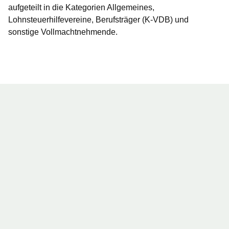
aufgeteilt in die Kategorien Allgemeines,
Lohnsteuerhilfevereine, Berufsträger (K-VDB) und
sonstige Vollmachtnehmende.
Öffnet sich in einem neuen Fenster
Öffnet sich in einem neuen Fenster
Öffnet sich in einem neuen Fenster
Öffnet sich in einem neuen Fenster
Öffnet sich in einem neuen Fenster