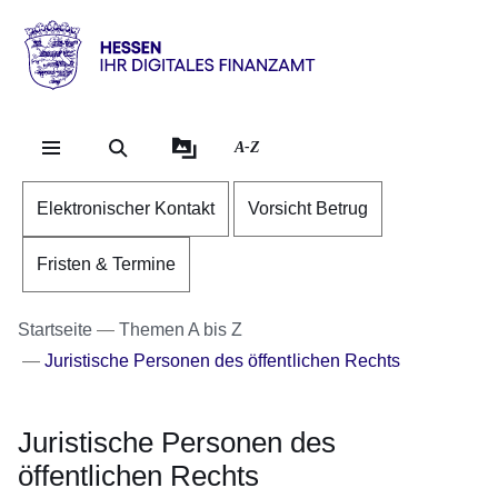
Direkt zum Kopf der Se
Direkt zum Inhalt
Direkt zum Fuß der Sei
Hessen
-
Ihr
A-Z
digitales
Finanzamt
Elektronischer Kontakt
Vorsicht Betrug
Fristen & Termine
Startseite
Themen A bis Z
Juristische Personen des öffentlichen Rechts
Juristische Personen des
öffentlichen Rechts