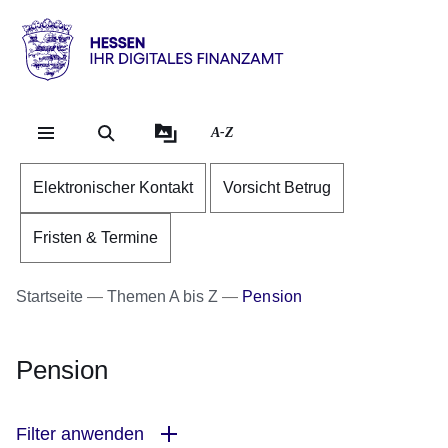
Direkt zum Kopf der Se
Direkt zum Inhalt
Direkt zum Fuß der Sei
Hessen
-
Ihr
A-Z
digitales
Finanzamt
Elektronischer Kontakt
Vorsicht Betrug
Fristen & Termine
Startseite
Themen A bis Z
Pension
Pension
Filter anwenden