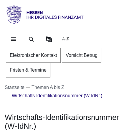
Direkt zum Kopf der Se
Direkt zum Inhalt
Direkt zum Fuß der Sei
Hessen
-
Ihr
A-Z
digitales
Finanzamt
Elektronischer Kontakt
Vorsicht Betrug
Fristen & Termine
Startseite
Themen A bis Z
Wirtschafts-Identifikationsnummer (W-IdNr.)
Wirtschafts-Identifikationsnummer
(W-IdNr.)