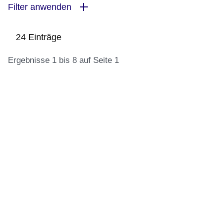
Filter anwenden
24 Einträge
Ergebnisse 1 bis 8 auf Seite 1
:24
Ergebnisse:Ergebnisse
1
bis
8
auf
Seite
1