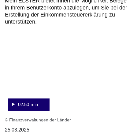
Mein ELSTER bietet Ihnen die Möglichkeit Belege
in Ihrem Benutzerkonto abzulegen, um Sie bei der
Erstellung der Einkommensteuererklärung zu
unterstützen.
:Video:Dauer:
2
Minuten,
50
Sekunden
02:50 min
© Finanzverwaltungen der Länder
25.03.2025