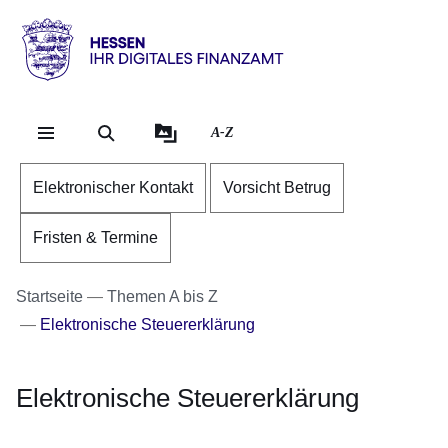
Direkt zum Kopf der Se
Direkt zum Inhalt
Direkt zum Fuß der Sei
Hessen
-
Ihr
A-Z
digitales
Finanzamt
Elektronischer Kontakt
Vorsicht Betrug
Fristen & Termine
Startseite
Themen A bis Z
Elektronische Steuererklärung
Elektronische Steuererklärung