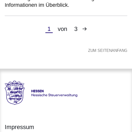
Informationen im Überblick.
Nächste
Aktuelle
1
von
3
Seite
Seite
ZUM SEITENANFANG
Hessen - Hessische Steuerverwaltung
Impressum