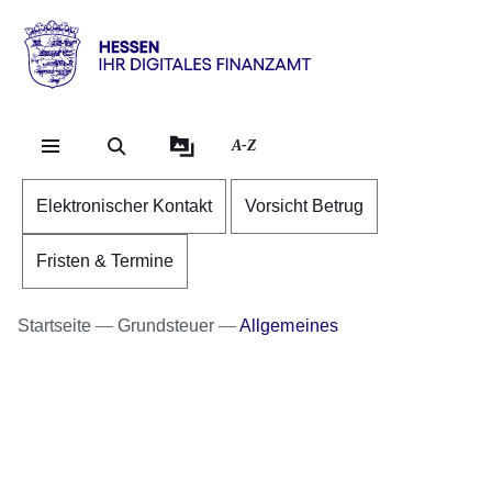
Direkt zum Kopf der Se
Direkt zum Inhalt
Direkt zum Fuß der Sei
Hessen
-
Ihr
A-Z
digitales
Finanzamt
Elektronischer Kontakt
Vorsicht Betrug
Fristen & Termine
Startseite
Grundsteuer
Allgemeines