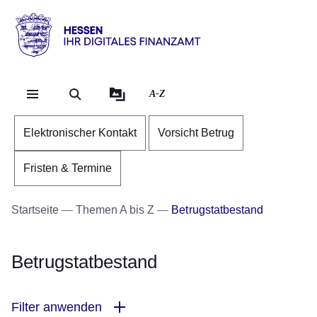
Direkt zum Kopf der Se
Direkt zum Inhalt
Direkt zum Fuß der Sei
Hessen
-
Ihr
A-Z
digitales
Finanzamt
Elektronischer Kontakt
Vorsicht Betrug
Fristen & Termine
Startseite
Themen A bis Z
Betrugstatbestand
Betrugstatbestand
Filter anwenden