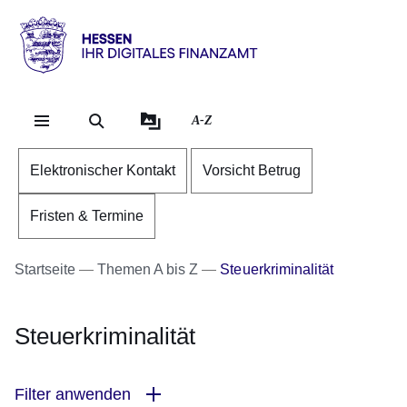
Direkt zum Kopf der Se
Direkt zum Inhalt
Direkt zum Fuß der Sei
Hessen
-
Ihr
A-Z
digitales
Finanzamt
Elektronischer Kontakt
Vorsicht Betrug
Fristen & Termine
Startseite
Themen A bis Z
Steuerkriminalität
Steuerkriminalität
Filter anwenden