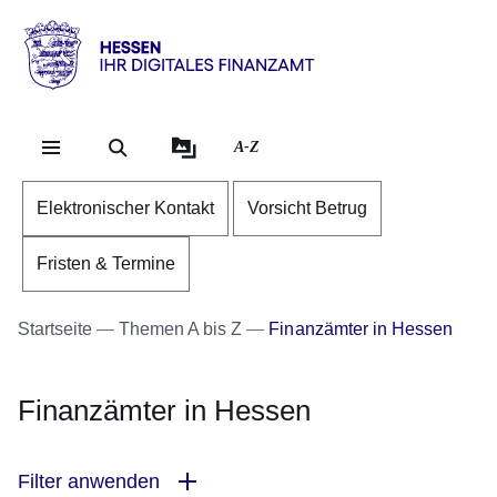
Direkt zum Kopf der Se
Direkt zum Inhalt
Direkt zum Fuß der Sei
Hessen
-
Ihr
A-Z
digitales
Finanzamt
Elektronischer Kontakt
Vorsicht Betrug
Fristen & Termine
Startseite
Themen A bis Z
Finanzämter in Hessen
Finanzämter in Hessen
Filter anwenden