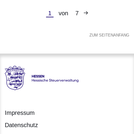
Nächste
Aktuelle
1
von
7
Seite
Seite
ZUM SEITENANFANG
Hessen - Hessische Steuerverwaltung
Impressum
Datenschutz