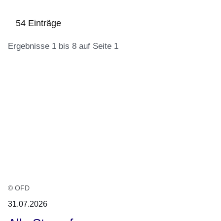
54 Einträge
Ergebnisse 1 bis 8 auf Seite 1
:54
Ergebnisse:Ergebnisse
1
bis
8
auf
Seite
1
© OFD
31.07.2026