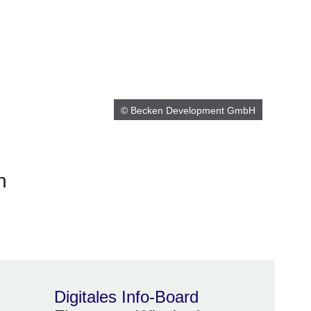
© Becken Development GmbH
n
m neuen Fenster
einem neuen Fenster
h in einem neuen Fenster
 sich in einem neuen Fenster
ffnet sich in einem neuen Fenster
Digitales Info-Board