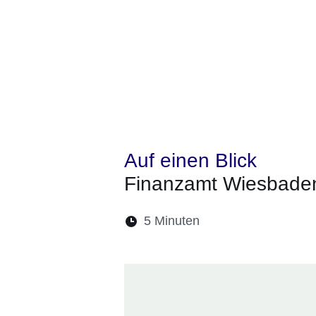
Auf einen Blick
Finanzamt Wiesbade
Lesedauer:
5 Minuten
Öffnet sich in eine
Öffnet sich in 
Öffnet sic
Öffnet
Ö