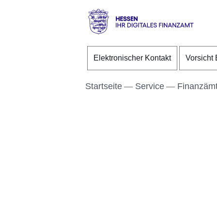
Direkt zum Kopf der S
Direkt zum Inhalt
Direkt zum Fuß der Se
Hessen
-
Elektronischer Kontakt
Vorsicht 
Ihr
digitales
Finanzamt
Startseite
Service
Finanzämt