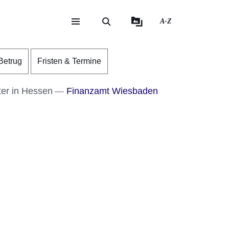
A-Z
eite
ite
Betrug
Fristen & Termine
er in Hessen
Finanzamt Wiesbaden