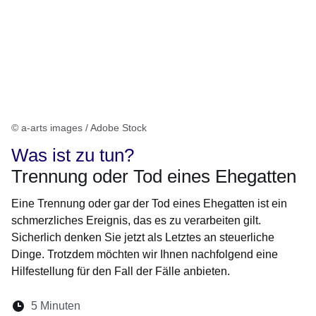
© a-arts images / Adobe Stock
Was ist zu tun?
Trennung oder Tod eines Ehegatten
Eine Trennung oder gar der Tod eines Ehegatten ist ein
schmerzliches Ereignis, das es zu verarbeiten gilt.
Sicherlich denken Sie jetzt als Letztes an steuerliche
Dinge. Trotzdem möchten wir Ihnen nachfolgend eine
Hilfestellung für den Fall der Fälle anbieten.
Lesedauer:
5 Minuten
Öffnet sich in einem neuen Fenster
Öffnet sich in einem neuen Fenster
Öffnet sich in einem neuen Fenste
Öffnet sich in einem neuen Fe
Öffnet sich in einem neu