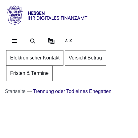
Direkt zum Kopf der Se
Direkt zum Inhalt
Direkt zum Fuß der Sei
Hessen
-
Ihr
A-Z
digitales
Finanzamt
Elektronischer Kontakt
Vorsicht Betrug
Fristen & Termine
Startseite
Trennung oder Tod eines Ehegatten