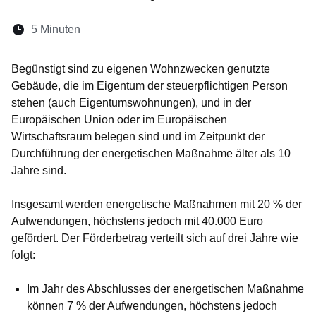
Lesedauer:
5 Minuten
Öffnet sich in einem neuen Fenster
Öffnet sich in einem neuen Fenster
Öffnet sich in einem neuen Fenste
Öffnet sich in einem neuen Fe
Öffnet sich in einem neu
Begünstigt sind zu eigenen Wohnzwecken genutzte
Gebäude, die im Eigentum der steuerpflichtigen Person
stehen (auch Eigentumswohnungen), und in der
Europäischen Union oder im Europäischen
Wirtschaftsraum belegen sind
und
im Zeitpunkt der
Durchführung der energetischen Maßnahme älter als 10
Jahre sind.
Insgesamt werden energetische Maßnahmen mit 20 % der
Aufwendungen, höchstens jedoch mit 40.000 Euro
gefördert. Der Förderbetrag verteilt sich auf drei Jahre wie
folgt:
Im Jahr des Abschlusses der energetischen Maßnahme
können 7 % der Aufwendungen, höchstens jedoch