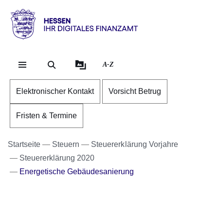
Direkt zum Kopf der Se
Direkt zum Inhalt
Direkt zum Fuß der Sei
Hessen
-
Ihr
A-Z
digitales
Finanzamt
Elektronischer Kontakt
Vorsicht Betrug
Fristen & Termine
Startseite
Steuern
Steuererklärung Vorjahre
Steuererklärung 2020
Energetische Gebäudesanierung