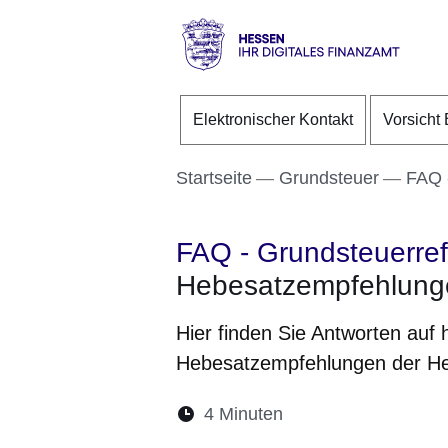
Direkt zum Kopf der S
Direkt zum Inhalt
Direkt zum Fuß der Se
Hessen
-
Elektronischer Kontakt
Vorsicht 
Ihr
digitales
Finanzamt
Startseite
Grundsteuer
FAQ 
FAQ - Grundsteuerre
Hebesatzempfehlung
Hier finden Sie Antworten auf 
Hebesatzempfehlungen der He
Lesedauer:
4 Minuten
Öffnet sich in eine
Öffnet sich in 
Öffnet sic
Öffnet
Ö