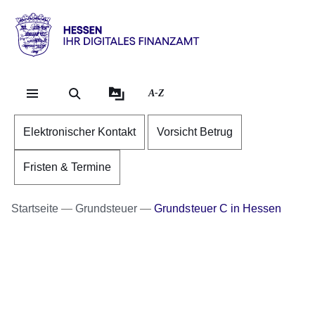
Direkt zum Kopf der Se
Direkt zum Inhalt
Direkt zum Fuß der Sei
Hessen
-
Ihr
A-Z
digitales
Finanzamt
Elektronischer Kontakt
Vorsicht Betrug
Fristen & Termine
Startseite
Grundsteuer
Grundsteuer C in Hessen