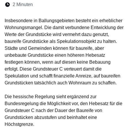
Lesedauer:
2 Minuten
Öffnet sich in einem neuen Fenster
Öffnet sich in einem neuen Fenster
Öffnet sich in einem neuen Fenste
Öffnet sich in einem neuen Fe
Öffnet sich in einem neu
Insbesondere in Ballungsgebieten besteht ein erheblicher
Wohnungsmangel. Die damit verbundene Entwicklung der
Werte der Grundstücke wird vermehrt dazu genutzt,
baureife Grundstücke als Spekulationsobjekt zu halten.
Städte und Gemeinden können für baureife, aber
unbebaute Grundstücke einen höheren Hebesatz
festlegen können, wenn auf diesen keine Bebauung
erfolgt. Diese Grundsteuer C verteuert damit die
Spekulation und schafft finanzielle Anreize, auf baureifen
Grundstücken tatsächlich auch Wohnraum zu schaffen.
Die hessische Regelung sieht ergänzend zur
Bundesregelung die Möglichkeit vor, den Hebesatz für die
Grundsteuer C nach der Dauer der Baureife von
Grundstücken abzustufen und beinhaltet eine
Höchstgrenze.