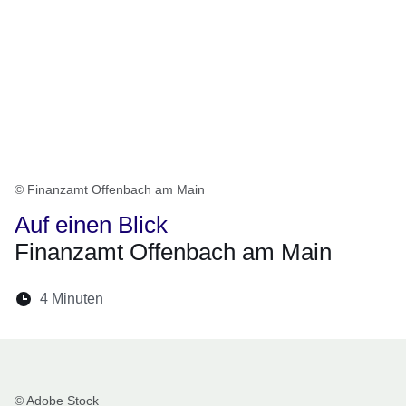
© Finanzamt Offenbach am Main
Auf einen Blick
Finanzamt Offenbach am Main
Lesedauer:
4 Minuten
Öffnet sich in einem neuen Fenster
Öffnet sich in einem neuen Fenster
Öffnet sich in einem neuen Fenste
Öffnet sich in einem neuen Fe
Öffnet sich in einem neu
© Adobe Stock