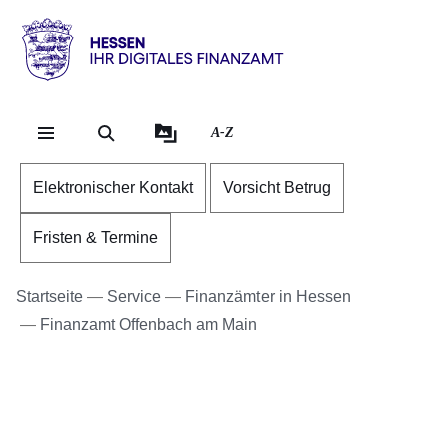
Direkt zum Kopf der S
Direkt zum Inhalt
Direkt zum Fuß der Se
Hessen
-
Ihr
A-Z
digitales
Finanzamt
Elektronischer Kontakt
Vorsicht Betrug
Fristen & Termine
Startseite
Service
Finanzämter in Hessen
Finanzamt Offenbach am Main