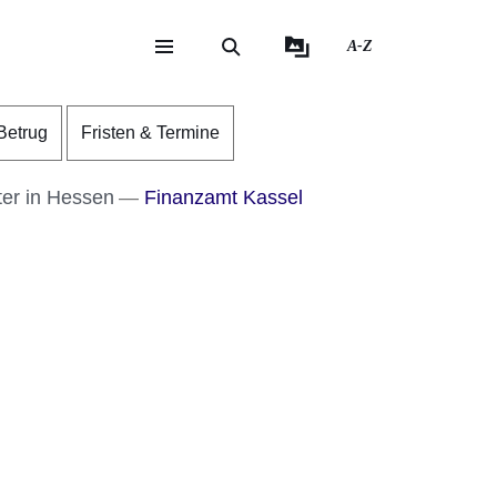
A-Z
eite
ite
Betrug
Fristen & Termine
er in Hessen
Finanzamt Kassel