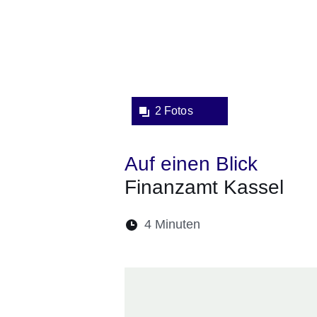
2 Fotos
Auf einen Blick
Finanzamt Kassel
Lesedauer:
4 Minuten
Öffnet sich in eine
Öffnet sich in 
Öffnet sic
Öffnet
Ö