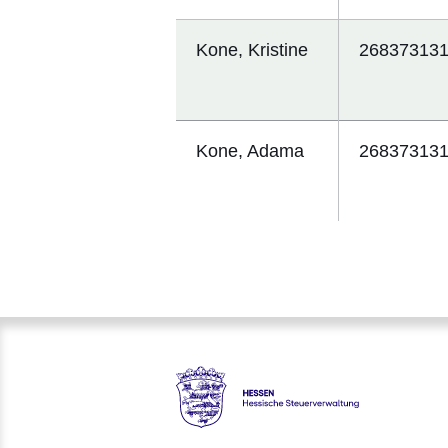
Kone, Kristine
26837313
Kone, Adama
26837313
Hessen - Hessische Steuerver