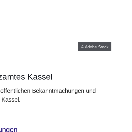
© Adobe Stock
nzamtes Kassel
ie öffentlichen Bekanntmachungen und
 Kassel.
em neuen Fenster
n einem neuen Fenster
ch in einem neuen Fenster
et sich in einem neuen Fenster
Öffnet sich in einem neuen Fenster
ungen