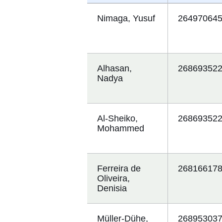
Nimaga, Yusuf
26497064
Alhasan,
26869352
Nadya
Al-Sheiko,
26869352
Mohammed
Ferreira de
26816617
Oliveira,
Denisia
Müller-Dühe,
26895303