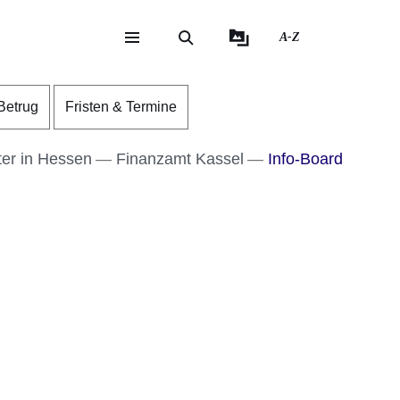
A-Z
eite
ite
Betrug
Fristen & Termine
er in Hessen
Finanzamt Kassel
Info-Board