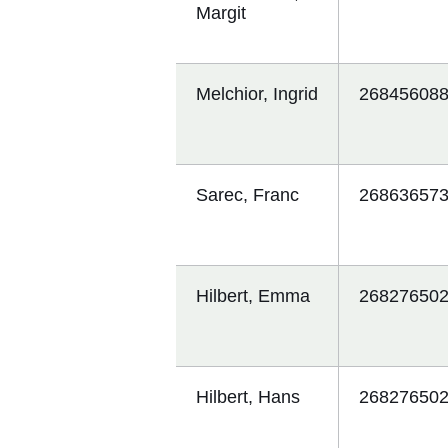
Margit
Melchior, Ingrid
26845608
Sarec, Franc
26863657
Hilbert, Emma
26827650
Hilbert, Hans
26827650