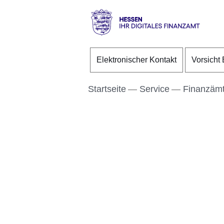
Direkt zum Kopf der S
Direkt zum Inhalt
Direkt zum Fuß der Se
Hessen
-
Elektronischer Kontakt
Vorsicht 
Ihr
digitales
Finanzamt
Startseite
Service
Finanzämt