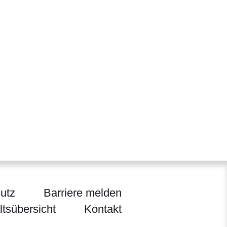
in einem neuen Fenster
42
in einem neuen Fenster
.21
utz
Barriere melden
ltsübersicht
Kontakt