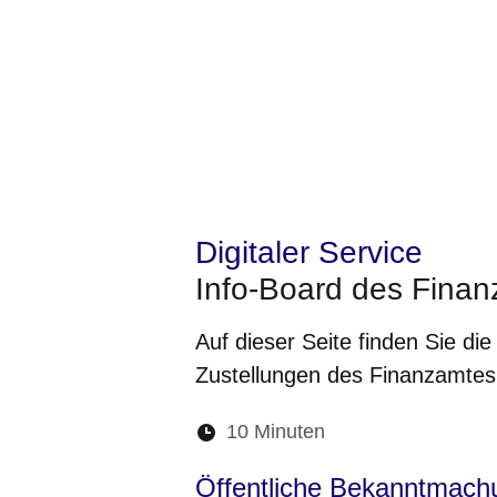
Digitaler Service
Info-Board des Fina
Auf dieser Seite finden Sie d
Zustellungen des Finanzamtes
Lesedauer:
10 Minuten
Öffnet sich in ein
Öffnet sich i
Öffnet si
Öffn
Öffentliche Bekanntmach