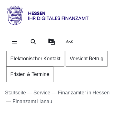
Direkt zum Kopf der S
Direkt zum Inhalt
Direkt zum Fuß der Se
Hessen
-
Ihr
A-Z
digitales
Finanzamt
Elektronischer Kontakt
Vorsicht Betrug
Fristen & Termine
Startseite
Service
Finanzämter in Hessen
Finanzamt Hanau