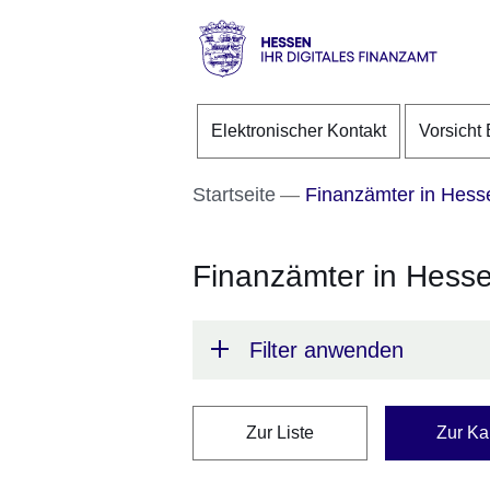
Direkt zum Kopf der S
Direkt zum Inhalt
Direkt zum Fuß der Se
Hessen
-
Elektronischer Kontakt
Vorsicht 
Ihr
digitales
Finanzamt
Startseite
Finanzämter in Hess
Finanzämter in Hess
Filter anwenden
Zur Liste
Zur Ka