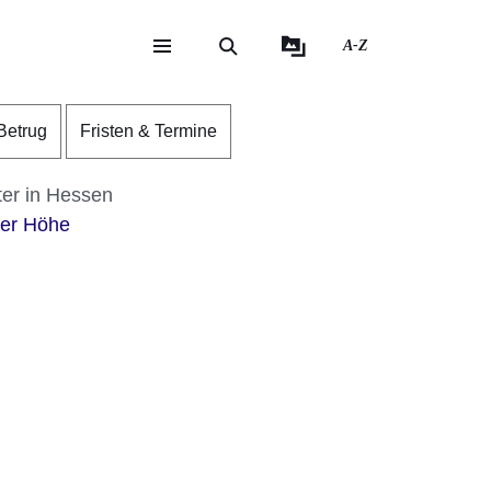
A-Z
eite
ite
Betrug
Fristen & Termine
er in Hessen
er Höhe