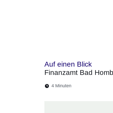
Auf einen Blick
Finanzamt Bad Homb
Lesedauer:
4 Minuten
Öffnet sich in eine
Öffnet sich in 
Öffnet sic
Öffnet
Ö