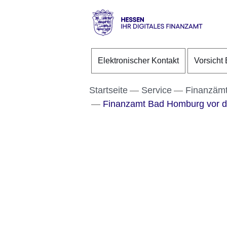
Direkt zum Kopf der S
Direkt zum Inhalt
Direkt zum Fuß der Se
Hessen
-
Elektronischer Kontakt
Vorsicht 
Ihr
digitales
Finanzamt
Startseite
Service
Finanzämt
Finanzamt Bad Homburg vor d