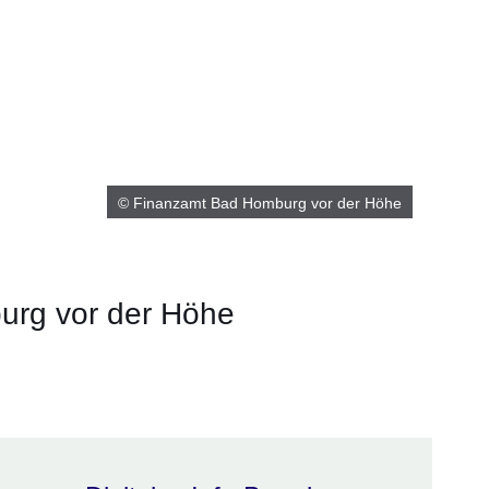
© Finanzamt Bad Homburg vor der Höhe
urg vor der Höhe
m neuen Fenster
einem neuen Fenster
h in einem neuen Fenster
 sich in einem neuen Fenster
ffnet sich in einem neuen Fenster