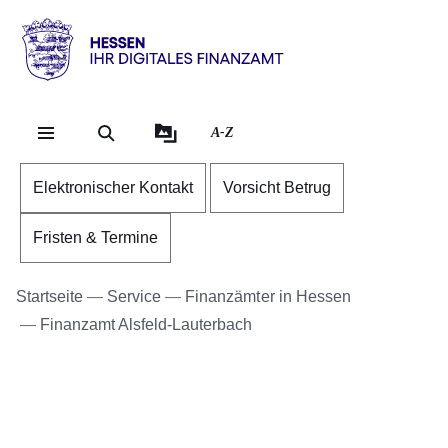
Direkt zum Kopf der S
Direkt zum Inhalt
Direkt zum Fuß der Se
Hessen
-
Ihr
A-Z
digitales
Finanzamt
Elektronischer Kontakt
Vorsicht Betrug
Fristen & Termine
Startseite
Service
Finanzämter in Hessen
Finanzamt Alsfeld-Lauterbach
Bildergalerie:2
Fotos:Öffnet