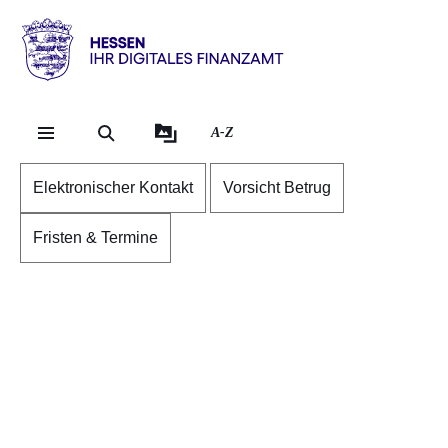
Direkt zum Kopf der S
Direkt zum Inhalt
Direkt zum Fuß der Se
Hessen
-
Ihr
A-Z
digitales
Finanzamt
Elektronischer Kontakt
Vorsicht Betrug
Fristen & Termine