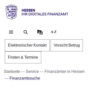
Direkt zum Kopf der Se
Direkt zum Inhalt
Direkt zum Fuß der Sei
Hessen
-
Ihr
A-Z
digitales
Finanzamt
Elektronischer Kontakt
Vorsicht Betrug
Fristen & Termine
Startseite
Service
Finanzämter in Hessen
Finanzamtssuche