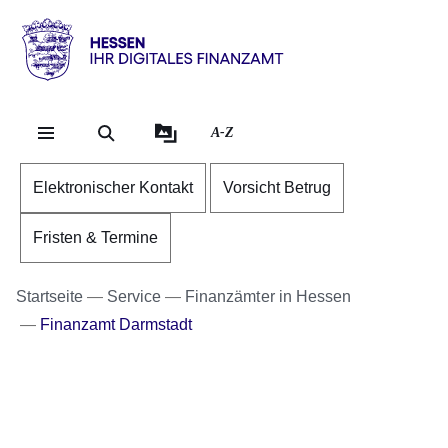
Direkt zum Kopf der S
Direkt zum Inhalt
Direkt zum Fuß der Se
Hessen
-
Ihr
A-Z
digitales
Finanzamt
Elektronischer Kontakt
Vorsicht Betrug
Fristen & Termine
Startseite
Service
Finanzämter in Hessen
Finanzamt Darmstadt