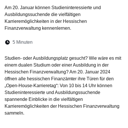
Am 20. Januar können Studieninteressierte und
Ausbildungssuchende die vielfältigen
Karrieremöglichkeiten in der Hessischen
Finanzverwaltung kennenlernen.
Lesedauer:
5 Minuten
Öffnet sich in einem neuen Fenster
Öffnet sich in einem neuen Fenster
Öffnet sich in einem neuen Fenste
Öffnet sich in einem neuen Fe
Öffnet sich in einem neu
Studien- oder Ausbildungsplatz gesucht? Wie wäre es mit
einem dualen Studium oder einer Ausbildung in der
Hessischen Finanzverwaltung? Am 20. Januar 2024
öffnen alle hessischen Finanzämter ihre Türen für den
„Open-House-Karrieretag“: Von 10 bis 14 Uhr können
Studieninteressierte und Ausbildungssuchende
spannende Einblicke in die vielfältigen
Karrieremöglichkeiten der Hessischen Finanzverwaltung
sammeln.