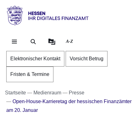
Direkt zum Kopf der Se
Direkt zum Inhalt
Direkt zum Fuß der Sei
Hessen
-
Ihr
A-Z
digitales
Finanzamt
Elektronischer Kontakt
Vorsicht Betrug
Fristen & Termine
Startseite
Medienraum
Presse
Open-House-Karrieretag der hessischen Finanzämter
am 20. Januar