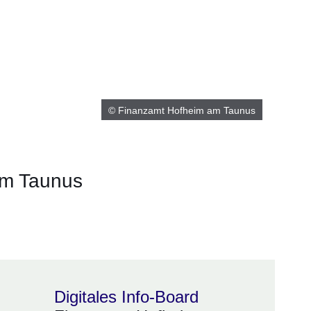
© Finanzamt Hofheim am Taunus
am Taunus
m neuen Fenster
einem neuen Fenster
h in einem neuen Fenster
 sich in einem neuen Fenster
ffnet sich in einem neuen Fenster
Digitales Info-Board