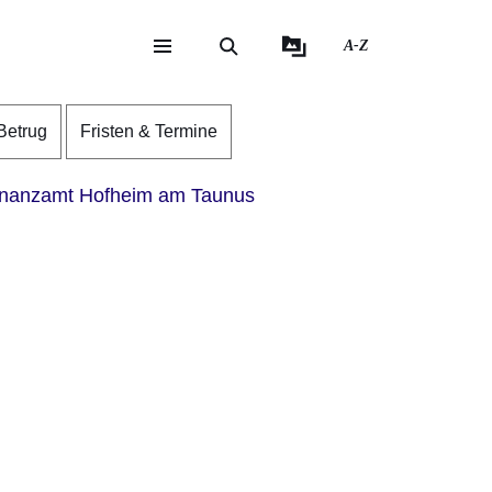
A-Z
eite
ite
Betrug
Fristen & Termine
nanzamt Hofheim am Taunus