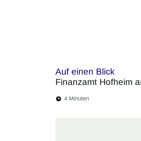
Auf einen Blick
Finanzamt Hofheim 
Lesedauer:
4 Minuten
Öffnet sich in eine
Öffnet sich in 
Öffnet sic
Öffnet
Ö