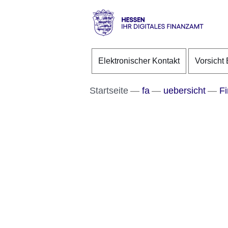
Direkt zum Kopf der S
Direkt zum Inhalt
Direkt zum Fuß der Se
Hessen
-
Elektronischer Kontakt
Vorsicht 
Ihr
digitales
Finanzamt
Startseite
fa
uebersicht
Fi