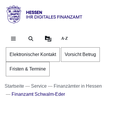
Direkt zum Kopf der S
Direkt zum Inhalt
Direkt zum Fuß der Se
Hessen
-
Ihr
A-Z
digitales
Finanzamt
Elektronischer Kontakt
Vorsicht Betrug
Fristen & Termine
Startseite
Service
Finanzämter in Hessen
Finanzamt Schwalm-Eder
Bildergalerie:3
Fotos:Öffnet