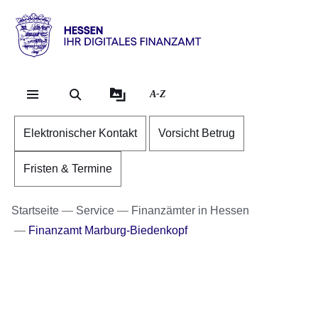
Direkt zum Kopf der S
Direkt zum Inhalt
Direkt zum Fuß der Se
Hessen
-
Ihr
A-Z
digitales
Finanzamt
Elektronischer Kontakt
Vorsicht Betrug
Fristen & Termine
Startseite
Service
Finanzämter in Hessen
Finanzamt Marburg-Biedenkopf
Bildergalerie:2
Fotos:Öffnet