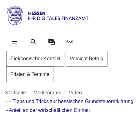
Direkt zum Kopf der Se
Direkt zum Inhalt
Direkt zum Fuß der Sei
Hessen
-
Ihr
A-Z
digitales
Finanzamt
Elektronischer Kontakt
Vorsicht Betrug
Fristen & Termine
Startseite
Medienraum
Video
Tipps und Tricks zur hessischen Grundsteuererklärung
- Anteil an der wirtschaftlichen Einheit
Youtube
:Dauer:
3