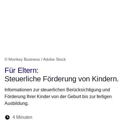
© Monkey Business / Adobe Stock
Für Eltern:
Steuerliche Förderung von Kindern.
Informationen zur steuerlichen Berücksichtigung und
Förderung Ihrer Kinder von der Geburt bis zur fertigen
Ausbildung.
Lesedauer:
4 Minuten
Öffnet sich in einem neuen Fenster
Öffnet sich in einem neuen Fenster
Öffnet sich in einem neuen Fenste
Öffnet sich in einem neuen Fe
Öffnet sich in einem neu