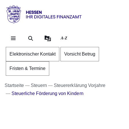
Direkt zum Kopf der Se
Direkt zum Inhalt
Direkt zum Fuß der Sei
Hessen
-
Ihr
A-Z
digitales
Finanzamt
Elektronischer Kontakt
Vorsicht Betrug
Fristen & Termine
Startseite
Steuern
Steuererklärung Vorjahre
Steuerliche Förderung von Kindern