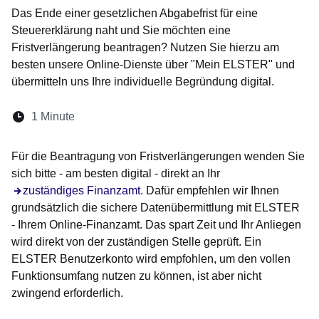
Das Ende einer gesetzlichen Abgabefrist für eine
Steuererklärung naht und Sie möchten eine
Fristverlängerung beantragen? Nutzen Sie hierzu am
besten unsere Online-Dienste über "Mein ELSTER" und
übermitteln uns Ihre individuelle Begründung digital.
Lesedauer:
1 Minute
Öffnet sich in einem neuen Fenster
Öffnet sich in einem neuen Fenster
Öffnet sich in einem neuen Fenster
Öffnet sich in einem neuen Fen
Öffnet sich in einem neuen
Für die
Beantragung von Fristverlängerungen
wenden Sie
sich
bitte - am besten digital - direkt an Ihr
zuständiges Finanzamt
. Dafür empfehlen wir Ihnen
grundsätzlich die sichere Datenübermittlung mit ELSTER
- Ihrem Online-Finanzamt. Das spart Zeit und Ihr Anliegen
wird direkt von der zuständigen Stelle geprüft.
Ein
ELSTER Benutzerkonto wird empfohlen
, um den vollen
Funktionsumfang nutzen zu können,
ist aber nicht
zwingend erforderlich
.