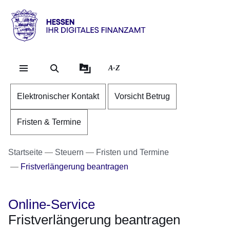
Direkt zum Kopf der Se
Direkt zum Inhalt
Direkt zum Fuß der Sei
Hessen
-
Ihr
A-Z
digitales
Finanzamt
Elektronischer Kontakt
Vorsicht Betrug
Fristen & Termine
Startseite
Steuern
Fristen und Termine
Fristverlängerung beantragen
Online-Service
Fristverlängerung beantragen