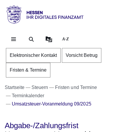
Direkt zum Kopf der Se
Direkt zum Inhalt
Direkt zum Fuß der Sei
Hessen
-
Ihr
A-Z
digitales
Finanzamt
Elektronischer Kontakt
Vorsicht Betrug
Fristen & Termine
Startseite
Steuern
Fristen und Termine
Terminkalender
Umsatzsteuer-Voranmeldung 09/2025
Abgabe-/Zahlungsfrist