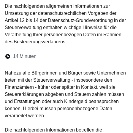
Die nachfolgenden allgemeinen Informationen zur
Umsetzung der datenschutzrechtlichen Vorgaben der
Artikel 12 bis 14 der Datenschutz-Grundverordnung in der
Steuerverwaltung enthalten wichtige Hinweise für die
Verarbeitung Ihrer personenbezogen Daten im Rahmen
des Besteuerungsverfahrens.
Lesedauer:
14 Minuten
Öffnet sich in einem neuen Fenster
Öffnet sich in einem neuen Fenster
Öffnet sich in einem neuen Fenst
Öffnet sich in einem neuen F
Öffnet sich in einem ne
Nahezu alle Bürgerinnen und Bürger sowie Unternehmen
treten mit der Steuerverwaltung - insbesondere den
Finanzämtern - früher oder später in Kontakt, weil sie
Steuererklärungen abgeben und Steuern zahlen müssen
und Erstattungen oder auch Kindergeld beanspruchen
können. Hierbei müssen personenbezogene Daten
verarbeitet werden.
Die nachfolgenden Informationen betreffen die