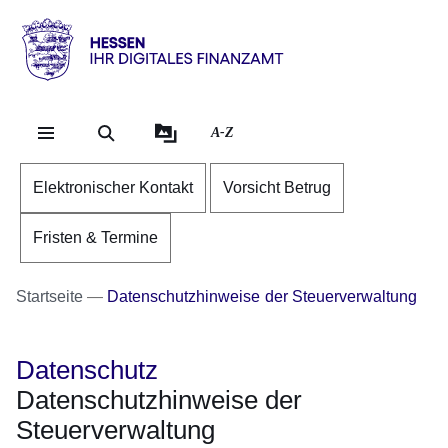
Direkt zum Kopf der Se
Direkt zum Inhalt
Direkt zum Fuß der Sei
Hessen
-
Ihr
A-Z
digitales
Finanzamt
Elektronischer Kontakt
Vorsicht Betrug
Fristen & Termine
Startseite
Datenschutzhinweise der Steuerverwaltung
Datenschutz
Datenschutzhinweise der
Steuerverwaltung